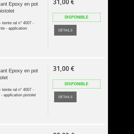
31,00 €
sant Epoxy en pot
pistolet
DISPONIBLE
teinte ral n° 4007 -
ante - application
DÉTAILS
31,00 €
sant Epoxy en pot
olet
DISPONIBLE
teinte ral n° 4007 -
 - application pistolet
DÉTAILS