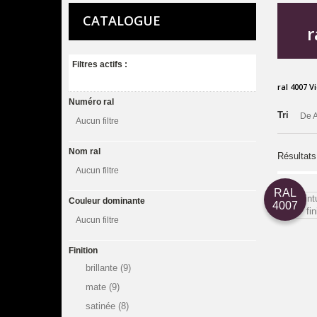
CATALOGUE
r
Filtres actifs :
ral 4007 V
Numéro ral
Tri
De A
Aucun filtre
Nom ral
Résultats
Aucun filtre
RAL
Couleur dominante
4007
Aucun filtre
Finition
brillante
(9)
mate
(9)
satinée
(8)