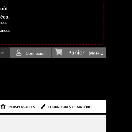
août.
iées.
ndes.
cances.
Panier
ter
Connexion
(vide)
INDISPENSABLES
FOURNITURES ET MATÉRIEL