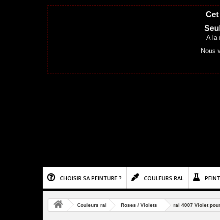
Cet 
Seul
A la
Nous v
CHOISIR SA PEINTURE ?
COULEURS RAL
PEIN
Couleurs ral
Roses / Violets
ral 4007 Violet pou