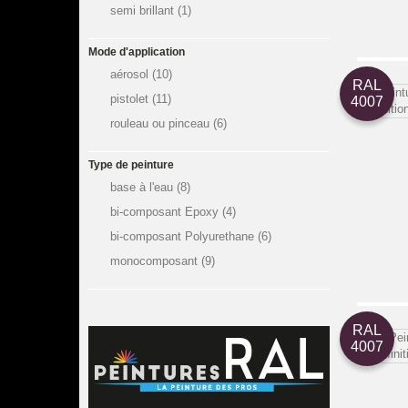
semi brillant
(1)
Mode d'application
aérosol
(10)
RAL
pistolet
(11)
4007
rouleau ou pinceau
(6)
Type de peinture
base à l'eau
(8)
bi-composant Epoxy
(4)
bi-composant Polyurethane
(6)
monocomposant
(9)
RAL
4007