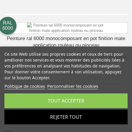
RAL
6000
Peinture ral 6000 monocomposant en pot finition mate
application rouleau ou pinceau
Ce site Web utilise ses propres cookies et ceux de tiers pour
Peinture: type monocomposant - teinte ral n° 6000 - couleur Vert patine
améliorer nos services et vous montrer des publicités liées à
- finition mate - application rouleau ou pinceau
vos préférences en analysant vos habitudes de navigation.
23,50 €
Pour donner votre consentement à son utilisation, appuyez
sur le bouton Accepter.
Politique de cookies
Personnaliser les cookies
DISPONIBLE
TOUT ACCEPTER
DÉTAILS
REJETER TOUT