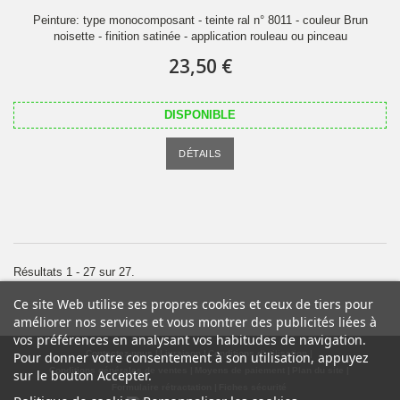
Peinture: type monocomposant - teinte ral n° 8011 - couleur Brun
noisette - finition satinée - application rouleau ou pinceau
23,50 €
DISPONIBLE
DÉTAILS
Résultats 1 - 27 sur 27.
Ce site Web utilise ses propres cookies et ceux de tiers pour
améliorer nos services et vous montrer des publicités liées à
vos préférences en analysant vos habitudes de navigation.
Contactez-nous
Livraison
Conditions d'utilisation
Pour donner votre consentement à son utilisation, appuyez
Conditions générales de ventes
Moyens de paiement
Plan du site
sur le bouton Accepter.
Formulaire rétractation
Fiches sécurité