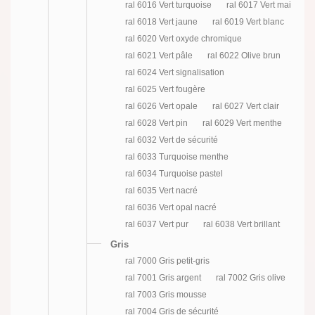
ral 6016 Vert turquoise
ral 6017 Vert mai
ral 6018 Vert jaune
ral 6019 Vert blanc
ral 6020 Vert oxyde chromique
ral 6021 Vert pâle
ral 6022 Olive brun
ral 6024 Vert signalisation
ral 6025 Vert fougère
ral 6026 Vert opale
ral 6027 Vert clair
ral 6028 Vert pin
ral 6029 Vert menthe
ral 6032 Vert de sécurité
ral 6033 Turquoise menthe
ral 6034 Turquoise pastel
ral 6035 Vert nacré
ral 6036 Vert opal nacré
ral 6037 Vert pur
ral 6038 Vert brillant
Gris
ral 7000 Gris petit-gris
ral 7001 Gris argent
ral 7002 Gris olive
ral 7003 Gris mousse
ral 7004 Gris de sécurité