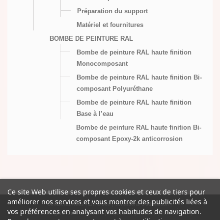
Préparation du support
Matériel et fournitures
BOMBE DE PEINTURE RAL
Bombe de peinture RAL haute finition
Monocomposant
Bombe de peinture RAL haute finition Bi-
composant Polyuréthane
Bombe de peinture RAL haute finition
Base à l’eau
Bombe de peinture RAL haute finition Bi-
composant Epoxy-2k anticorrosion
Ce site Web utilise ses propres cookies et ceux de tiers pour
améliorer nos services et vous montrer des publicités liées à
Contactez-nous
Livraison
Conditions d'utilisation
vos préférences en analysant vos habitudes de navigation.
Conditions générales de ventes
Moyens de paiement
Plan du site