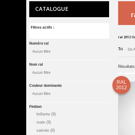
CATALOGUE
r
Filtres actifs :
ral 2012
Numéro ral
Tri
De A
Aucun filtre
Nom ral
Résultats
Aucun filtre
RAL
Couleur dominante
2012
Aucun filtre
Finition
brillante
(9)
mate
(9)
satinée
(8)