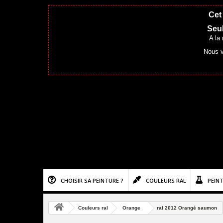
Cet 
Seul
A la
Nous v
CHOISIR SA PEINTURE ?
COULEURS RAL
PEIN
Couleurs ral
Orange
ral 2012 Orangé saumon