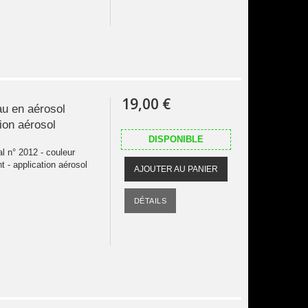
19,00 €
au en aérosol
tion aérosol
DISPONIBLE
al n° 2012 - couleur
t - application aérosol
AJOUTER AU PANIER
DÉTAILS