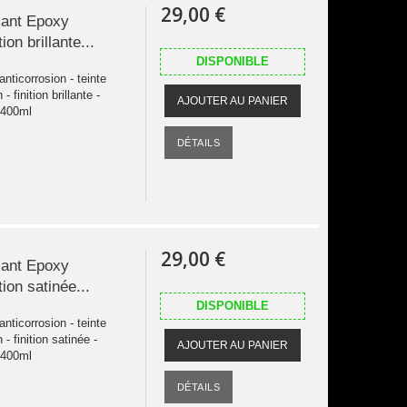
29,00 €
sant Epoxy
ion brillante...
DISPONIBLE
nticorrosion - teinte
finition brillante -
AJOUTER AU PANIER
 400ml
DÉTAILS
29,00 €
sant Epoxy
tion satinée...
DISPONIBLE
nticorrosion - teinte
 finition satinée -
AJOUTER AU PANIER
 400ml
DÉTAILS