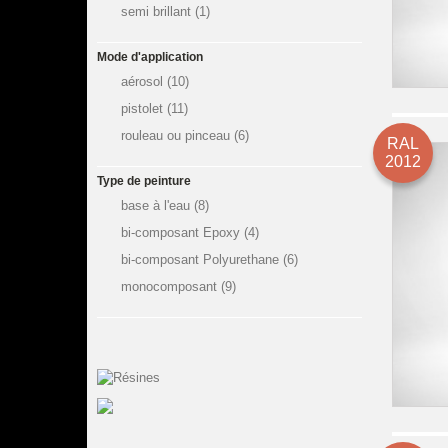
semi brillant
(1)
Mode d'application
aérosol
(10)
pistolet
(11)
rouleau ou pinceau
(6)
RAL
2012
Type de peinture
base à l'eau
(8)
bi-composant Epoxy
(4)
bi-composant Polyurethane
(6)
monocomposant
(9)