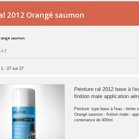
al 2012 Orangé saumon
 Orangé saumon
 à Z
 1 - 27 sur 27.
Peinture ral 2012 base à l'e
finition mate application aér
Peinture: type base à l'eau - teinte r
Orangé saumon - finition mate - appl
contenance de 400ml