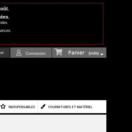
août.
iées.
ndes.
cances.
Panier
ter
Connexion
(vide)
INDISPENSABLES
FOURNITURES ET MATÉRIEL