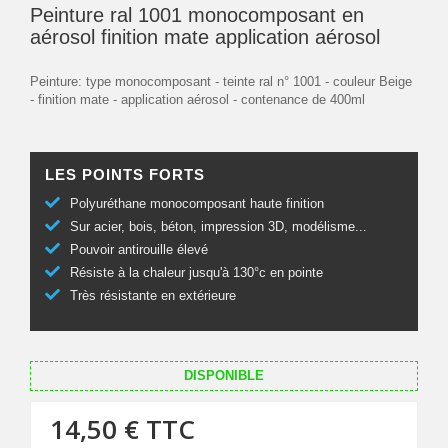
Peinture ral 1001 monocomposant en
aérosol finition mate application aérosol
Peinture: type monocomposant - teinte ral n° 1001 - couleur Beige
- finition mate - application aérosol - contenance de 400ml
LES POINTS FORTS
Polyuréthane monocomposant haute finition
Sur acier, bois, béton, impression 3D, modélisme...
Pouvoir antirouille élevé
Résiste à la chaleur jusqu'à 130°c en pointe
Très résistante en extérieure
DISPONIBLE
14,50 €
TTC