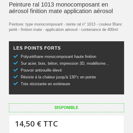
Peinture ral 1013 monocomposant en
aérosol finition mate application aérosol
Peinture: type monocomposant - teinte ral n° 1013 - couleur Blanc
perlé - finition mate - application aérosol - contenance de 400ml
LES POINTS FORTS
Polyuréthane monocomposant haute finition
Sur acier, bois, béton, impression 3D, modélisme...
Pouvoir antirouille élevé
Résiste à la chaleur jusqu'à 130°c en pointe
Très résistante en extérieure
DISPONIBLE
14,50 €
TTC