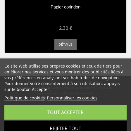
Papier corindon
2,30 €
DÉTAILS
Ce site Web utilise ses propres cookies et ceux de tiers pour
améliorer nos services et vous montrer des publicités liées à
vos préférences en analysant vos habitudes de navigation.
Contactez-nous
Livraison
Conditions d'utilisation
Pour donner votre consentement à son utilisation, appuyez
Conditions générales de ventes
Moyens de paiement
Plan du site
sur le bouton Accepter.
Formulaire rétractation
Fiches sécurité
Politique de cookies
Personnaliser les cookies
TOUT ACCEPTER
Notre entreprise française est totalement indépendante et a pour simple
vocation à vendre des peintures aux teintes RAL. Les nuanciers RAL
CLASSIC en vente sur notre site sont des nuanciers strictement
officiels et produits par RAL gGmbH. La dénomination RAL est protégée
REJETER TOUT
et reste la propriété de RAL gGmbH situé à Siegburger Strasse 39 -