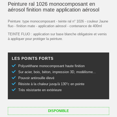
Peinture ral 1026 monocomposant en
aérosol finition mate application aérosol
Peinture: type monocomposant - teinte ral n° 1026 - couleur Jaune
fluo - finition mate - application aérosol - contenance de 400ml
TEINTE FLUO : application sur base blanche obligatoire et vernis
à appliquer pour protéger la peinture.
LES POINTS FORTS
Polyuréthane monocomposant haute finition
Sur acier, bois, béton, impression 3D, modélisme...
Pouvoir antirouille élevé
Résiste à la chaleur jusqu'à 130°c en pointe
Très résistante en extérieure
DISPONIBLE