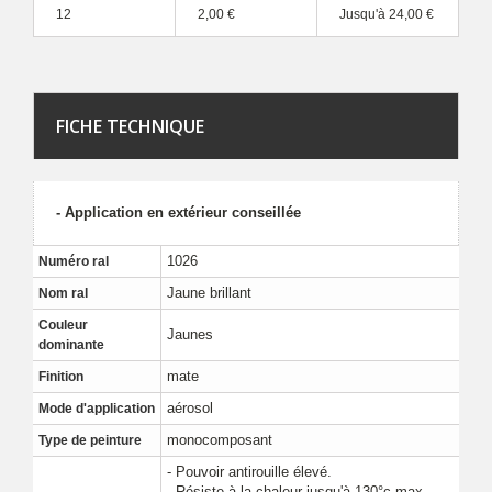
12
2,00 €
Jusqu'à
24,00 €
FICHE TECHNIQUE
- Application en extérieur conseillée
1026
Numéro ral
Jaune brillant
Nom ral
Couleur
Jaunes
dominante
mate
Finition
aérosol
Mode d'application
monocomposant
Type de peinture
- Pouvoir antirouille élevé.
- Résiste à la chaleur jusqu'à 130°c max.