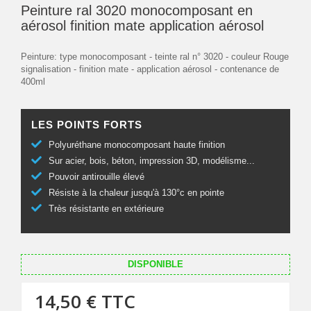
Peinture ral 3020 monocomposant en
aérosol finition mate application aérosol
Peinture: type monocomposant - teinte ral n° 3020 - couleur Rouge
signalisation - finition mate - application aérosol - contenance de
400ml
LES POINTS FORTS
Polyuréthane monocomposant haute finition
Sur acier, bois, béton, impression 3D, modélisme...
Pouvoir antirouille élevé
Résiste à la chaleur jusqu'à 130°c en pointe
Très résistante en extérieure
DISPONIBLE
14,50 €
TTC