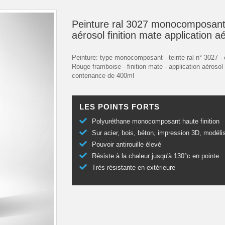
Peinture ral 3027 monocomposant
aérosol finition mate application a
Peinture: type monocomposant - teinte ral n° 3027 - 
Rouge framboise - finition mate - application aérosol 
contenance de 400ml
LES POINTS FORTS
Polyuréthane monocomposant haute finition
Sur acier, bois, béton, impression 3D, modéli
Pouvoir antirouille élevé
Résiste à la chaleur jusqu'à 130°c en pointe
Très résistante en extérieure