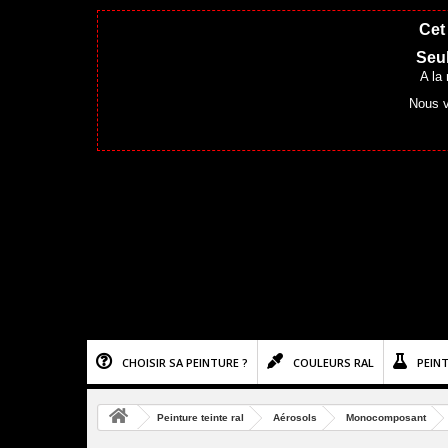
Cet 
Seul
A la
Nous v
CHOISIR SA PEINTURE ?
COULEURS RAL
PEIN
Peinture teinte ral
Aérosols
Monocomposant