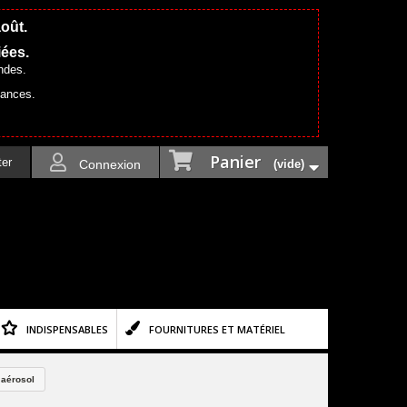
août.
iées.
ndes.
cances.
Panier
ter
Connexion
(vide)
INDISPENSABLES
FOURNITURES ET MATÉRIEL
 aérosol