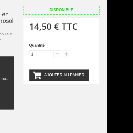
DISPONIBLE
 en
érosol
14,50 €
TTC
couleur
-
Quantité
AJOUTER AU PANIER
sme...