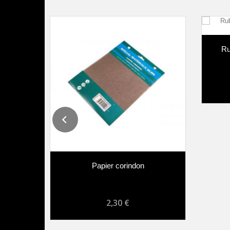
érosol
Ru
Papier corindon
2,30 €