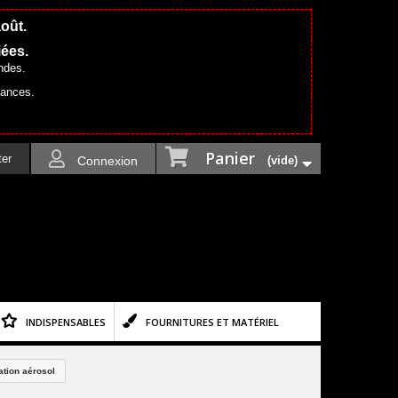
août.
iées.
ndes.
cances.
Panier
ter
Connexion
(vide)
INDISPENSABLES
FOURNITURES ET MATÉRIEL
ation aérosol