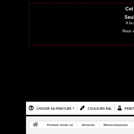
Cet 
Seul
A la
Nous v
CHOISIR SA PEINTURE ?
COULEURS RAL
PEIN
Peinture teinte ral
Aérosols
Monocomposant