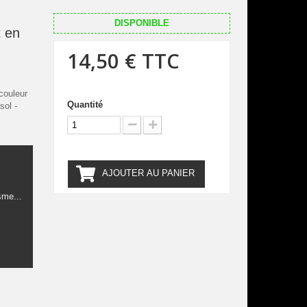
DISPONIBLE
 en
14,50 €
TTC
couleur
Quantité
sol -
AJOUTER AU PANIER
sme...