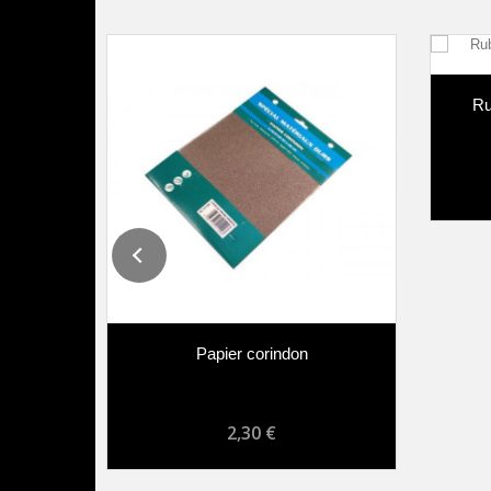
érosol
Ru
Papier corindon
2,30 €