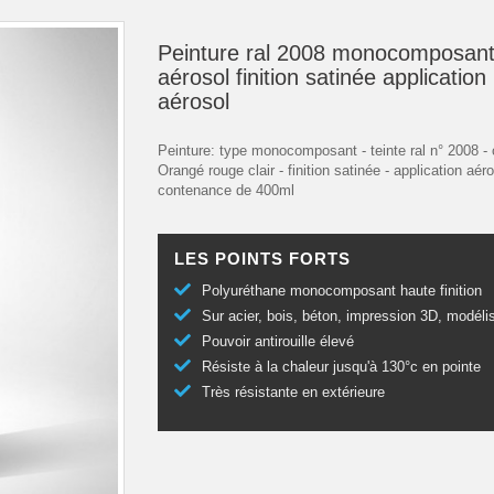
Peinture ral 2008 monocomposant
aérosol finition satinée application
aérosol
Peinture: type monocomposant - teinte ral n° 2008 - 
Orangé rouge clair - finition satinée - application aéro
contenance de 400ml
LES POINTS FORTS
Polyuréthane monocomposant haute finition
Sur acier, bois, béton, impression 3D, modéli
Pouvoir antirouille élevé
Résiste à la chaleur jusqu'à 130°c en pointe
Très résistante en extérieure