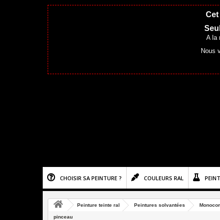
Cet 
Seul
A la
Nous v
CHOISIR SA PEINTURE ?
COULEURS RAL
PEIN
Peinture teinte ral
Peintures solvantées
Monoco
pinceau