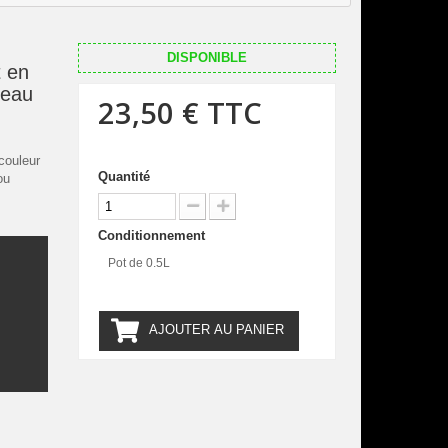
DISPONIBLE
 en
uleau
23,50 €
TTC
couleur
Quantité
ou
Conditionnement
Pot de 0.5L
.
AJOUTER AU PANIER