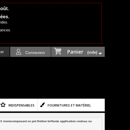
août.
iées.
ndes.
cances.
Panier
ter
Connexion
(vide)
INDISPENSABLES
FOURNITURES ET MATÉRIEL
01 monocomposant en pot finition brillante application rouleau ou