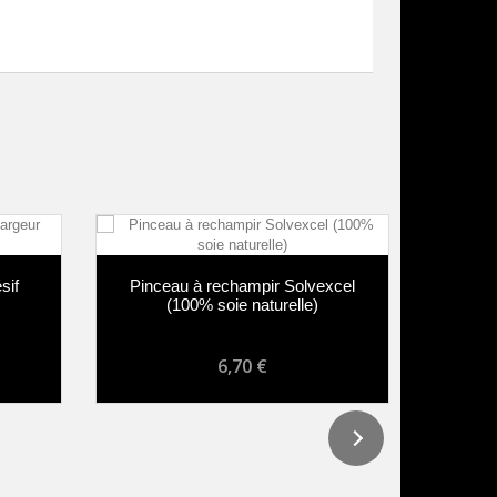
sif
Pinceau à rechampir Solvexcel
Pincea
(100% soie naturelle)
soi
6,70 €