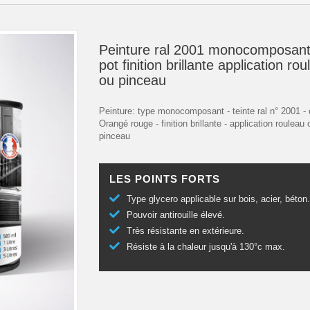
Peinture ral 2001 monocomposant
pot finition brillante application ro
ou pinceau
Peinture: type monocomposant - teinte ral n° 2001 - 
Orangé rouge - finition brillante - application rouleau 
pinceau
LES POINTS FORTS
Type glycero applicable sur bois, acier, béton
Pouvoir antirouille élevé.
Très résistante en extérieure.
Résiste à la chaleur jusqu'à 130°c max.