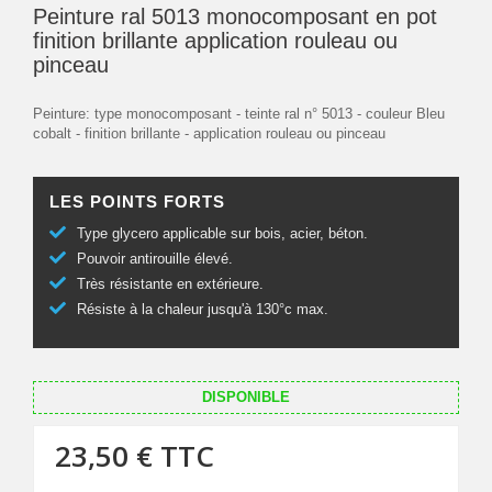
Peinture ral 5013 monocomposant en pot
finition brillante application rouleau ou
pinceau
Peinture: type monocomposant - teinte ral n° 5013 - couleur Bleu
cobalt - finition brillante - application rouleau ou pinceau
LES POINTS FORTS
Type glycero applicable sur bois, acier, béton.
Pouvoir antirouille élevé.
Très résistante en extérieure.
Résiste à la chaleur jusqu'à 130°c max.
DISPONIBLE
23,50 €
TTC