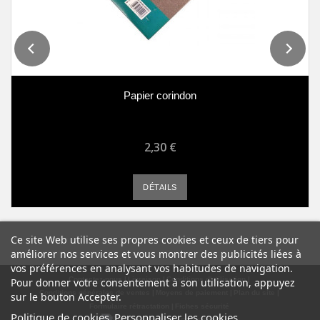
Papier corindon
2,30 €
DÉTAILS
Ce site Web utilise ses propres cookies et ceux de tiers pour
améliorer nos services et vous montrer des publicités liées à
vos préférences en analysant vos habitudes de navigation.
Contactez-nous
Livraison
Conditions d'utilisation
Pour donner votre consentement à son utilisation, appuyez
Conditions générales de ventes
Moyens de paiement
Plan du site
sur le bouton Accepter.
Formulaire rétractation
Fiches sécurité
Politique de cookies
Personnaliser les cookies