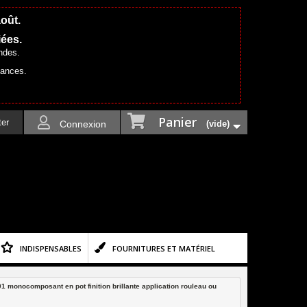
août.
iées.
ndes.
cances.
Panier
ter
Connexion
(vide)
INDISPENSABLES
FOURNITURES ET MATÉRIEL
01 monocomposant en pot finition brillante application rouleau ou