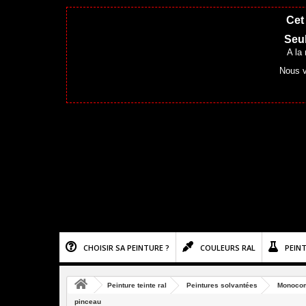
Cet 
Seul
A la
Nous v
CHOISIR SA PEINTURE ?
COULEURS RAL
PEIN
Peinture teinte ral
Peintures solvantées
Monoco
pinceau