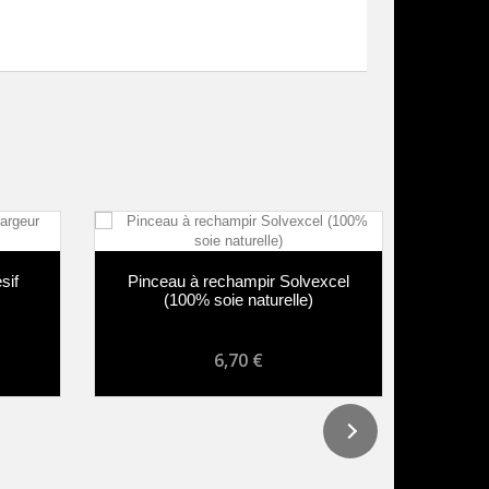
f
Pinceau à rechampir Solvexcel
Pinceau
(100% soie naturelle)
soie 
6,70 €