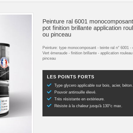
Peinture ral 6001 monocomposant
pot finition brillante application ro
ou pinceau
Peinture: type monocomposant - teinte ral n° 6001 - 
Vert émeraude - finition brillante - application rouleau
pinceau
LES POINTS FORTS
Type glycero applicable sur bois, acier, béton
Pouvoir antirouille élevé.
Très résistante en extérieure.
Résiste à la chaleur jusqu'à 130°c max.