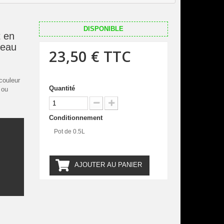
DISPONIBLE
 en
uleau
23,50 €
TTC
couleur
Quantité
 ou
Conditionnement
Pot de 0.5L
.
AJOUTER AU PANIER