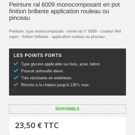
Peinture ral 6009 monocomposant en pot
finition brillante application rouleau ou
pinceau
Peinture: type monocomposant - teinte ral n° 6009 - couleur Vert
sapin - finition brillante - application rouleau ou pinceau
LES POINTS FORTS
Type glycero applicable sur bois, acier, béton.
Pouvoir antirouille élevé.
Très résistante en extérieure.
Résiste à la chaleur jusqu'à 130°c max.
DISPONIBLE
23,50 €
TTC