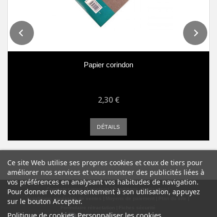
Papier corindon
2,30 €
DÉTAILS
Ce site Web utilise ses propres cookies et ceux de tiers pour
améliorer nos services et vous montrer des publicités liées à
vos préférences en analysant vos habitudes de navigation.
Contactez-nous
Livraison
Conditions d'utilisation
Pour donner votre consentement à son utilisation, appuyez
Conditions générales de ventes
Moyens de paiement
Plan du site
sur le bouton Accepter.
Formulaire rétractation
Fiches sécurité
Politique de cookies
Personnaliser les cookies