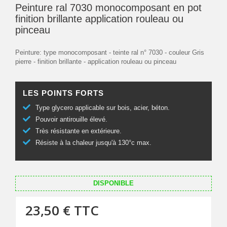
Peinture ral 7030 monocomposant en pot
finition brillante application rouleau ou
pinceau
Peinture: type monocomposant - teinte ral n° 7030 - couleur Gris
pierre - finition brillante - application rouleau ou pinceau
LES POINTS FORTS
Type glycero applicable sur bois, acier, béton.
Pouvoir antirouille élevé.
Très résistante en extérieure.
Résiste à la chaleur jusqu'à 130°c max.
DISPONIBLE
23,50 €
TTC