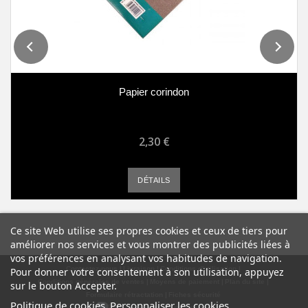
Papier corindon
2,30 €
DÉTAILS
Ce site Web utilise ses propres cookies et ceux de tiers pour
améliorer nos services et vous montrer des publicités liées à
vos préférences en analysant vos habitudes de navigation.
Contactez-nous
Livraison
Conditions d'utilisation
Pour donner votre consentement à son utilisation, appuyez
Conditions générales de ventes
Moyens de paiement
Plan du site
sur le bouton Accepter.
Formulaire rétractation
Fiches sécurité
Politique de cookies
Personnaliser les cookies