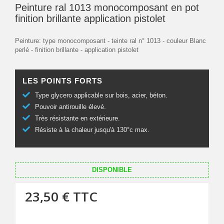
Peinture ral 1013 monocomposant en pot
finition brillante application pistolet
Peinture: type monocomposant - teinte ral n° 1013 - couleur Blanc
perlé - finition brillante - application pistolet
LES POINTS FORTS
Type glycero applicable sur bois, acier, béton.
Pouvoir antirouille élevé.
Très résistante en extérieure.
Résiste à la chaleur jusqu'à 130°c max.
DISPONIBLE
23,50 €
TTC