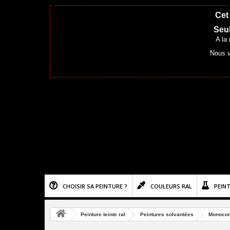
Cet 
Seul
A la
Nous v
CHOISIR SA PEINTURE ?
COULEURS RAL
PEIN
Peinture teinte ral
Peintures solvantées
Monoco