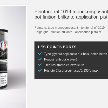
Peinture ral 1019 monocomposant
pot finition brillante application pist
Peinture: type monocomposant - teinte ral n° 1019 - 
Beige gris - finition brillante - application pistolet
LES POINTS FORTS
Type glycero applicable sur bois, acier, béton
Pouvoir antirouille élevé.
Très résistante en extérieure.
Résiste à la chaleur jusqu'à 130°c max.