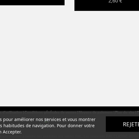
2,60 €
 d'utilisation
Conditions générales de ventes
Moyens de paiement
Plan du site
F
ers pour améliorer nos services et vous montrer
REJET
os habitudes de navigation. Pour donner votre
n Accepter.
simple vocation à vendre des peintures aux teintes RAL. Les nuanciers RAL CLASSIC en vente s