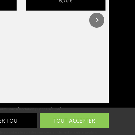
6,70 €
ormulaire rétractation
Fiches sécurité
ER TOUT
TOUT ACCEPTER
ur notre site sont des nuanciers strictement officiels et produits