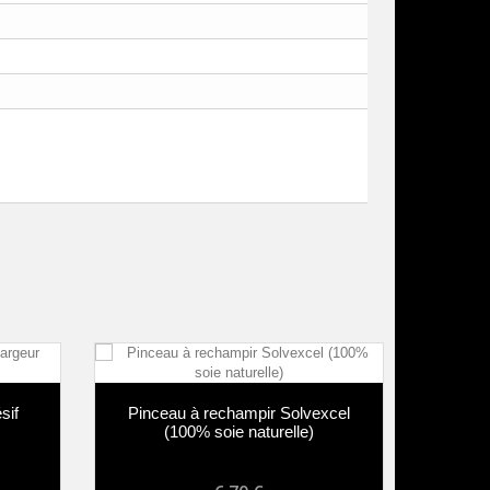
f
Pinceau à rechampir Solvexcel
Pinceau
(100% soie naturelle)
soie 