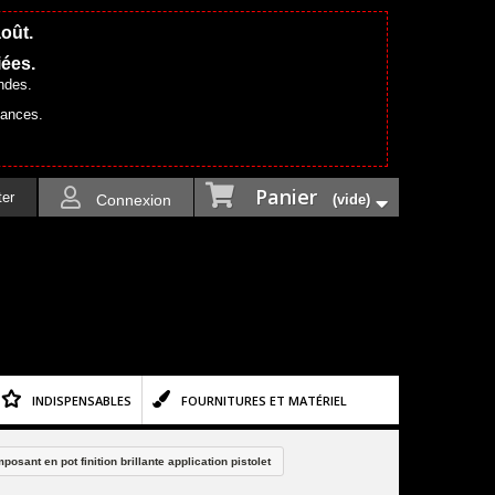
août.
iées.
ndes.
cances.
Panier
ter
Connexion
(vide)
INDISPENSABLES
FOURNITURES ET MATÉRIEL
sant en pot finition brillante application pistolet