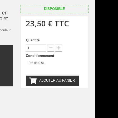
DISPONIBLE
 en
olet
23,50 €
TTC
couleur
Quantité
Conditionnement
.
Pot de 0.5L
AJOUTER AU PANIER