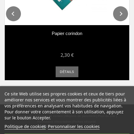
Papier corindon
2,30 €
DÉTAILS
Ce site Web utilise ses propres cookies et ceux de tiers pour
améliorer nos services et vous montrer des publicités liées à
vos préférences en analysant vos habitudes de navigation.
Contactez-nous
Livraison
Conditions d'utilisation
Pour donner votre consentement à son utilisation, appuyez
Conditions générales de ventes
Moyens de paiement
Plan du site
sur le bouton Accepter.
Formulaire rétractation
Fiches sécurité
Politique de cookies
Personnaliser les cookies