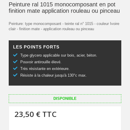
Peinture ral 1015 monocomposant en pot
finition mate application rouleau ou pinceau
Peinture: type monocomposant - teinte ral n° 1015 - couleur Ivoire
clair - finition mate - application rouleau ou pinceau
LES POINTS FORTS
Type glycero applicable sur bois, acier, béton.
Pouvoir antirouille élevé.
Très résistante en extérieure.
Résiste à la chaleur jusqu'à 130°c max.
DISPONIBLE
23,50 €
TTC