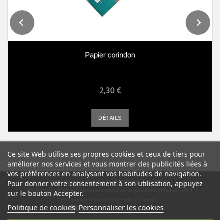
Papier corindon
2,30 €
DÉTAILS
Ce site Web utilise ses propres cookies et ceux de tiers pour
améliorer nos services et vous montrer des publicités liées à
vos préférences en analysant vos habitudes de navigation.
Contactez-nous
Livraison
Conditions d'utilisation
Pour donner votre consentement à son utilisation, appuyez
Conditions générales de ventes
Moyens de paiement
Plan du site
sur le bouton Accepter.
Formulaire rétractation
Fiches sécurité
Politique de cookies
Personnaliser les cookies