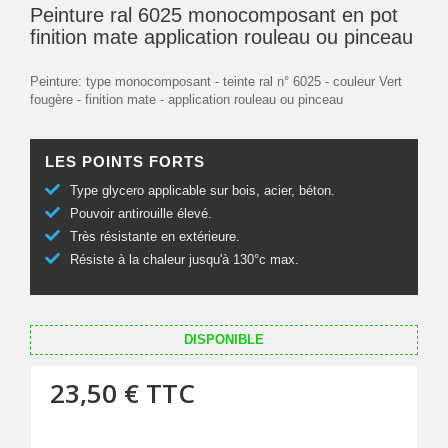
Peinture ral 6025 monocomposant en pot
finition mate application rouleau ou pinceau
Peinture: type monocomposant - teinte ral n° 6025 - couleur Vert
fougère - finition mate - application rouleau ou pinceau
LES POINTS FORTS
Type glycero applicable sur bois, acier, béton.
Pouvoir antirouille élevé.
Très résistante en extérieure.
Résiste à la chaleur jusqu'à 130°c max.
DISPONIBLE
23,50 €
TTC