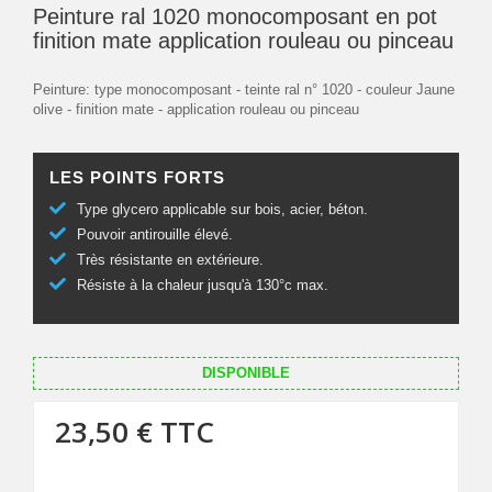
Peinture ral 1020 monocomposant en pot
finition mate application rouleau ou pinceau
Peinture: type monocomposant - teinte ral n° 1020 - couleur Jaune
olive - finition mate - application rouleau ou pinceau
LES POINTS FORTS
Type glycero applicable sur bois, acier, béton.
Pouvoir antirouille élevé.
Très résistante en extérieure.
Résiste à la chaleur jusqu'à 130°c max.
DISPONIBLE
23,50 €
TTC