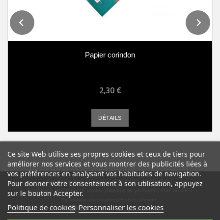
Papier corindon
2,30 €
DÉTAILS
Ce site Web utilise ses propres cookies et ceux de tiers pour
améliorer nos services et vous montrer des publicités liées à
vos préférences en analysant vos habitudes de navigation.
Contactez-nous
Livraison
Conditions d'utilisation
Pour donner votre consentement à son utilisation, appuyez
Conditions générales de ventes
Moyens de paiement
Plan du site
sur le bouton Accepter.
Formulaire rétractation
Fiches sécurité
Politique de cookies
Personnaliser les cookies