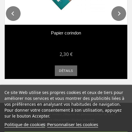
Papier corindon
2,30 €
DÉTAILS
Ce site Web utilise ses propres cookies et ceux de tiers pour
améliorer nos services et vous montrer des publicités liées à
vos préférences en analysant vos habitudes de navigation.
Contactez-nous
Livraison
Conditions d'utilisation
Pour donner votre consentement à son utilisation, appuyez
Conditions générales de ventes
Moyens de paiement
Plan du site
sur le bouton Accepter.
Formulaire rétractation
Fiches sécurité
Politique de cookies
Personnaliser les cookies