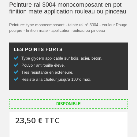
Peinture ral 3004 monocomposant en pot
finition mate application rouleau ou pinceau
Peinture: type monocomposant - teinte ral n° 3004 - couleur Rouge
pourpre - finition mate - application rouleau ou pinceau
LES POINTS FORTS
Type glycero applicable sur bois, acier, béton.
Pouvoir antirouille élevé.
Très résistante en extérieure.
Résiste à la chaleur jusqu'à 130°c max.
DISPONIBLE
23,50 €
TTC