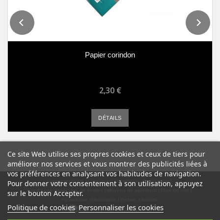
Papier corindon
2,30 €
DÉTAILS
Ce site Web utilise ses propres cookies et ceux de tiers pour
améliorer nos services et vous montrer des publicités liées à
vos préférences en analysant vos habitudes de navigation.
Contactez-nous
Livraison
Conditions d'utilisation
Pour donner votre consentement à son utilisation, appuyez
Conditions générales de ventes
Moyens de paiement
Plan du site
sur le bouton Accepter.
Formulaire rétractation
Fiches sécurité
Politique de cookies
Personnaliser les cookies