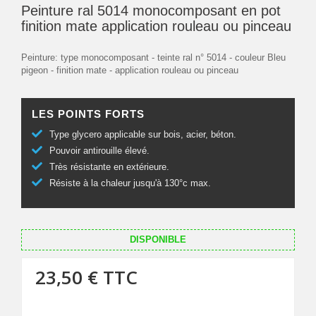
Peinture ral 5014 monocomposant en pot
finition mate application rouleau ou pinceau
Peinture: type monocomposant - teinte ral n° 5014 - couleur Bleu
pigeon - finition mate - application rouleau ou pinceau
LES POINTS FORTS
Type glycero applicable sur bois, acier, béton.
Pouvoir antirouille élevé.
Très résistante en extérieure.
Résiste à la chaleur jusqu'à 130°c max.
DISPONIBLE
23,50 €
TTC