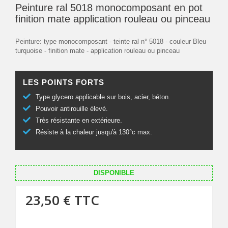
Peinture ral 5018 monocomposant en pot
finition mate application rouleau ou pinceau
Peinture: type monocomposant - teinte ral n° 5018 - couleur Bleu
turquoise - finition mate - application rouleau ou pinceau
LES POINTS FORTS
Type glycero applicable sur bois, acier, béton.
Pouvoir antirouille élevé.
Très résistante en extérieure.
Résiste à la chaleur jusqu'à 130°c max.
DISPONIBLE
23,50 €
TTC