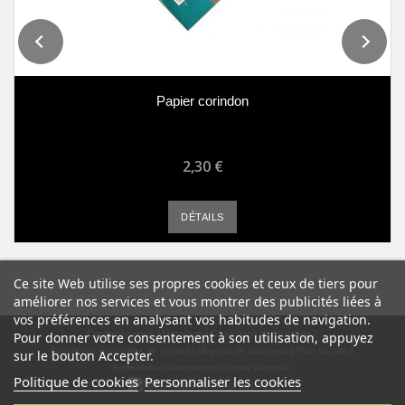
Papier corindon
2,30 €
DÉTAILS
Ce site Web utilise ses propres cookies et ceux de tiers pour
améliorer nos services et vous montrer des publicités liées à
vos préférences en analysant vos habitudes de navigation.
Contactez-nous
Livraison
Conditions d'utilisation
Pour donner votre consentement à son utilisation, appuyez
Conditions générales de ventes
Moyens de paiement
Plan du site
sur le bouton Accepter.
Formulaire rétractation
Fiches sécurité
Politique de cookies
Personnaliser les cookies