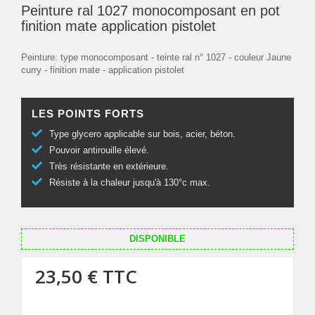
Peinture ral 1027 monocomposant en pot
finition mate application pistolet
Peinture: type monocomposant - teinte ral n° 1027 - couleur Jaune
curry - finition mate - application pistolet
LES POINTS FORTS
Type glycero applicable sur bois, acier, béton.
Pouvoir antirouille élevé.
Très résistante en extérieure.
Résiste à la chaleur jusqu'à 130°c max.
DISPONIBLE
23,50 €
TTC