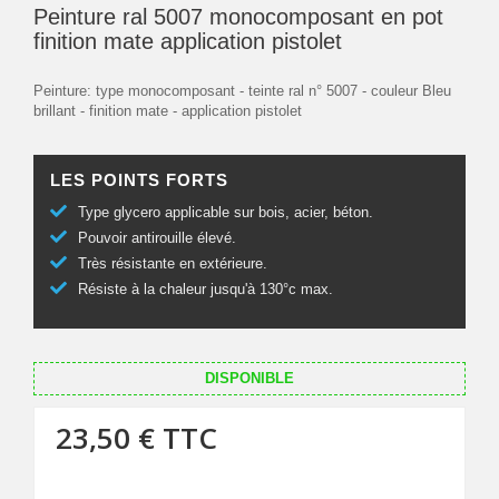
Peinture ral 5007 monocomposant en pot
finition mate application pistolet
Peinture: type monocomposant - teinte ral n° 5007 - couleur Bleu
brillant - finition mate - application pistolet
LES POINTS FORTS
Type glycero applicable sur bois, acier, béton.
Pouvoir antirouille élevé.
Très résistante en extérieure.
Résiste à la chaleur jusqu'à 130°c max.
DISPONIBLE
23,50 €
TTC