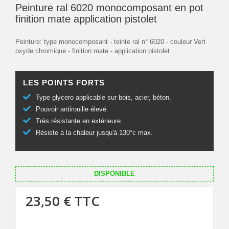
Peinture ral 6020 monocomposant en pot
finition mate application pistolet
Peinture: type monocomposant - teinte ral n° 6020 - couleur Vert
oxyde chromique - finition mate - application pistolet
LES POINTS FORTS
Type glycero applicable sur bois, acier, béton.
Pouvoir antirouille élevé.
Très résistante en extérieure.
Résiste à la chaleur jusqu'à 130°c max.
DISPONIBLE
23,50 €
TTC