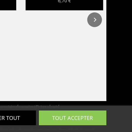
6,70 €
ormulaire rétractation
Fiches sécurité
ER TOUT
TOUT ACCEPTER
ur notre site sont des nuanciers strictement officiels et produits