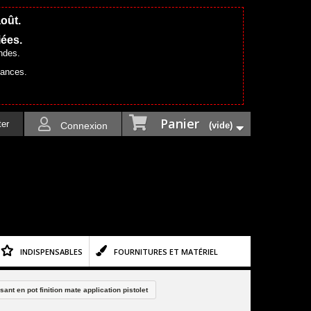
août.
iées.
ndes.
cances.
Panier
ter
Connexion
(vide)
INDISPENSABLES
FOURNITURES ET MATÉRIEL
nt en pot finition mate application pistolet