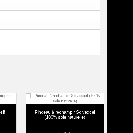
sif
Pinceau à rechampir Solvexcel
Pince
(100% soie naturelle)
soi