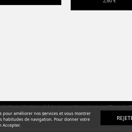
2,60 €
 d'utilisation
Conditions générales de ventes
Moyens de paiement
Plan du site
F
ers pour améliorer nos services et vous montrer
REJET
os habitudes de navigation. Pour donner votre
n Accepter.
simple vocation à vendre des peintures aux teintes RAL. Les nuanciers RAL CLASSIC en vente s