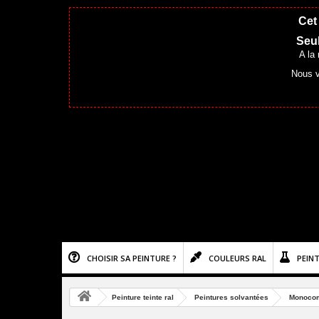
Cet 
Seul
A la
Nous v
CHOISIR SA PEINTURE ?
COULEURS RAL
PEIN
Peinture teinte ral
Peintures solvantées
Monoco