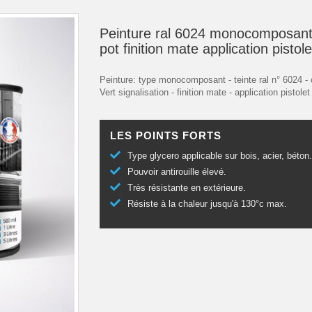
Peinture ral 6024 monocomposant
pot finition mate application pistole
Peinture: type monocomposant - teinte ral n° 6024 - 
Vert signalisation - finition mate - application pistolet
LES POINTS FORTS
Type glycero applicable sur bois, acier, béton
Pouvoir antirouille élevé.
Très résistante en extérieure.
Résiste à la chaleur jusqu'à 130°c max.