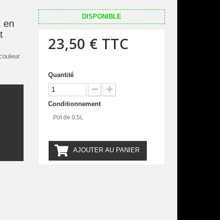
DISPONIBLE
 en
t
23,50 €
TTC
couleur
Quantité
Conditionnement
.
Pot de 0.5L
AJOUTER AU PANIER