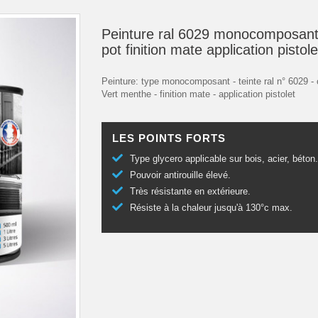
Peinture ral 6029 monocomposant
pot finition mate application pistole
Peinture: type monocomposant - teinte ral n° 6029 - 
Vert menthe - finition mate - application pistolet
LES POINTS FORTS
Type glycero applicable sur bois, acier, béton
Pouvoir antirouille élevé.
Très résistante en extérieure.
Résiste à la chaleur jusqu'à 130°c max.