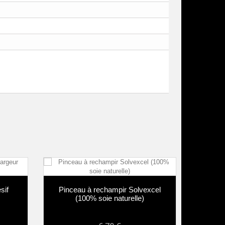
if
Pinceau à rechampir Solvexcel
Pincea
(100% soie naturelle)
soie