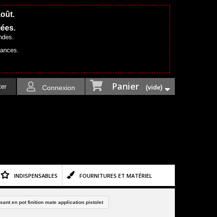
août.
iées.
ndes.
cances.
Panier
ter
Connexion
(vide)
INDISPENSABLES
FOURNITURES ET MATÉRIEL
nt en pot finition mate application pistolet