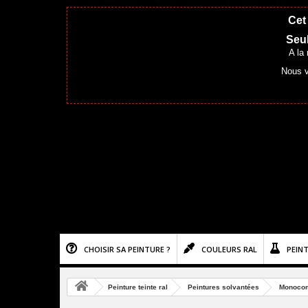
Cet 
Seul
A la
Nous v
CHOISIR SA PEINTURE ?
COULEURS RAL
PEIN
Peinture teinte ral
Peintures solvantées
Monoco