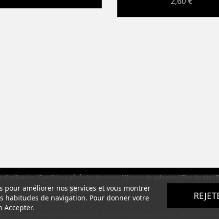
2,60 €
 d'utilisation
Conditions générales de ventes
Moyens de paiement
Plan du site
F
ers pour améliorer nos services et vous montrer
REJET
os habitudes de navigation. Pour donner votre
n Accepter.
simple vocation à vendre des peintures aux teintes RAL. Les nuanciers RAL CLASSIC en vente s