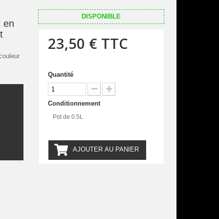
DISPONIBLE
 en
t
23,50 €
TTC
couleur
Quantité
Conditionnement
.
Pot de 0.5L
AJOUTER AU PANIER