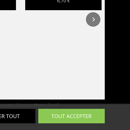
6,70 €
ormulaire rétractation
Fiches sécurité
ER TOUT
TOUT ACCEPTER
ur notre site sont des nuanciers strictement officiels et produits