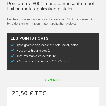
Peinture ral 8001 monocomposant en pot
finition mate application pistolet
Peinture: type monocomposant - teinte ral n° 8001 - couleur Brun
terre de Sienne - finition mate - application pistolet
LES POINTS FORTS
Type glycero applicable sur bois, acier, béton.
Pouvoir antirouille élevé.
Très résistante en extérieure.
Résiste à la chaleur jusqu'à 130°c max.
DISPONIBLE
23,50 €
TTC