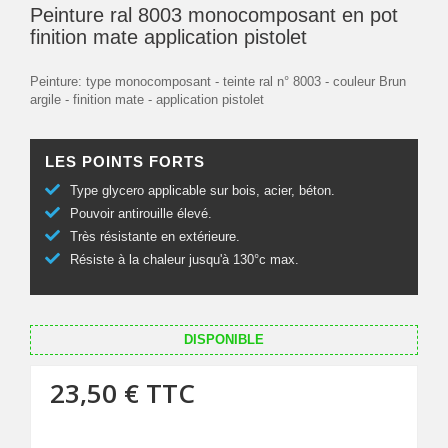
Peinture ral 8003 monocomposant en pot
finition mate application pistolet
Peinture: type monocomposant - teinte ral n° 8003 - couleur Brun
argile - finition mate - application pistolet
LES POINTS FORTS
Type glycero applicable sur bois, acier, béton.
Pouvoir antirouille élevé.
Très résistante en extérieure.
Résiste à la chaleur jusqu'à 130°c max.
DISPONIBLE
23,50 €
TTC