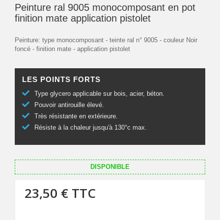
Peinture ral 9005 monocomposant en pot
finition mate application pistolet
Peinture: type monocomposant - teinte ral n° 9005 - couleur Noir
foncé - finition mate - application pistolet
LES POINTS FORTS
Type glycero applicable sur bois, acier, béton.
Pouvoir antirouille élevé.
Très résistante en extérieure.
Résiste à la chaleur jusqu'à 130°c max.
DISPONIBLE
23,50 €
TTC