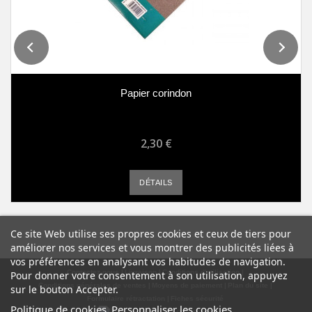
Papier corindon
2,30 €
DÉTAILS
Ce site Web utilise ses propres cookies et ceux de tiers pour
améliorer nos services et vous montrer des publicités liées à
vos préférences en analysant vos habitudes de navigation.
Contactez-nous
Livraison
Conditions d'utilisation
Pour donner votre consentement à son utilisation, appuyez
Conditions générales de ventes
Moyens de paiement
Plan du site
sur le bouton Accepter.
Formulaire rétractation
Fiches sécurité
Politique de cookies
Personnaliser les cookies