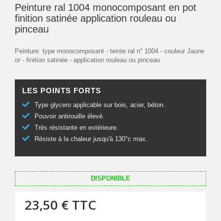
Peinture ral 1004 monocomposant en pot
finition satinée application rouleau ou
pinceau
Peinture: type monocomposant - teinte ral n° 1004 - couleur Jaune
or - finition satinée - application rouleau ou pinceau
LES POINTS FORTS
Type glycero applicable sur bois, acier, béton.
Pouvoir antirouille élevé.
Très résistante en extérieure.
Résiste à la chaleur jusqu'à 130°c max.
DISPONIBLE
23,50 €
TTC