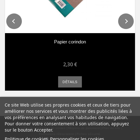
Papier corindon
2,30 €
DÉTAILS
Ce site Web utilise ses propres cookies et ceux de tiers pour
améliorer nos services et vous montrer des publicités liées à
vos préférences en analysant vos habitudes de navigation.
Contactez-nous
Livraison
Conditions d'utilisation
Pour donner votre consentement à son utilisation, appuyez
Conditions générales de ventes
Moyens de paiement
Plan du site
sur le bouton Accepter.
Formulaire rétractation
Fiches sécurité
Politique de cookies
Personnaliser les cookies