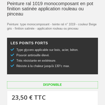
Peinture ral 1019 monocomposant en pot
finition satinée application rouleau ou
pinceau
Peinture: type monocomposant - teinte ral n° 1019 - couleur Beige
gris - finition satinée - application rouleau ou pinceau
LES POINTS FORTS
Type glycero applicable sur bois, acier, béton.
Pouvoir antirouille élevé.
Très résistante en extérieure.
Résiste à la chaleur jusqu'à 130°c max.
DISPONIBLE
23,50 €
TTC