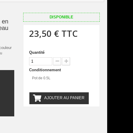
DISPONIBLE
 en
leau
23,50 €
TTC
couleur
Quantité
ou
Conditionnement
Pot de 0.5L
.
AJOUTER AU PANIER