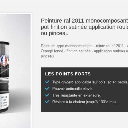
Peinture ral 2011 monocomposant
pot finition satinée application rou
ou pinceau
Peinture: type monocomposant - teinte ral n° 2011 - 
Orangé foncé - finition satinée - application rouleau 
pinceau
LES POINTS FORTS
Type glycero applicable sur bois, acier, béton
Pouvoir antirouille élevé.
Très résistante en extérieure.
Résiste à la chaleur jusqu'à 130°c max.