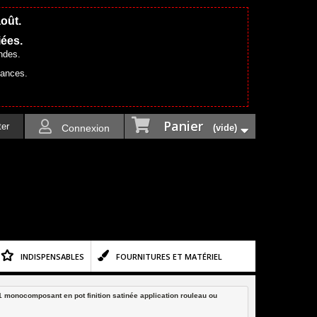
août.
iées.
ndes.
cances.
Panier
ter
Connexion
(vide)
INDISPENSABLES
FOURNITURES ET MATÉRIEL
1 monocomposant en pot finition satinée application rouleau ou