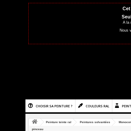
Cet 
Seul
A la
Nous v
CHOISIR SA PEINTURE ?
COULEURS RAL
PEIN
Peinture teinte ral
Peintures solvantées
Monoco
pinceau