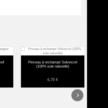
sif
Pinceau à rechampir Solvexcel
Pince
(100% soie naturelle)
soi
6,70 €