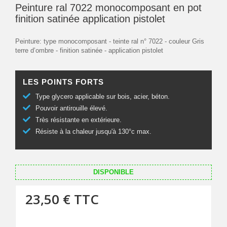
Peinture ral 7022 monocomposant en pot
finition satinée application pistolet
Peinture: type monocomposant - teinte ral n° 7022 - couleur Gris
terre d’ombre - finition satinée - application pistolet
LES POINTS FORTS
Type glycero applicable sur bois, acier, béton.
Pouvoir antirouille élevé.
Très résistante en extérieure.
Résiste à la chaleur jusqu'à 130°c max.
DISPONIBLE
23,50 €
TTC