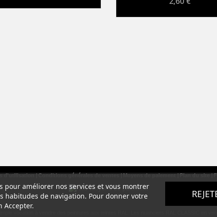
2,60 €
 d'utilisation
Conditions générales de ventes
Moyens de paiement
Plan du site
F
ers pour améliorer nos services et vous montrer
REJET
os habitudes de navigation. Pour donner votre
n Accepter.
simple vocation à vendre des peintures aux teintes RAL. Les nuanciers RAL CLASSIC en vente s