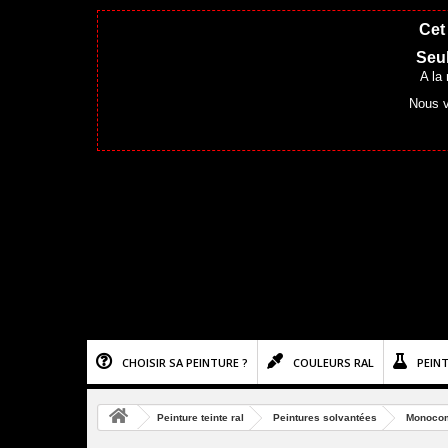
Cet 
Seul
A la
Nous v
CHOISIR SA PEINTURE ?
COULEURS RAL
PEIN
Peinture teinte ral
Peintures solvantées
Monoco