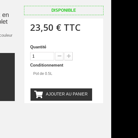
DISPONIBLE
 en
olet
23,50 €
TTC
couleur
Quantité
Conditionnement
.
Pot de 0.5L
AJOUTER AU PANIER