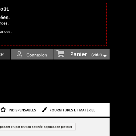
août.
iées.
ndes.
cances.
Panier
ter
Connexion
(vide)
INDISPENSABLES
FOURNITURES ET MATÉRIEL
sant en pot finition satinée application pistolet