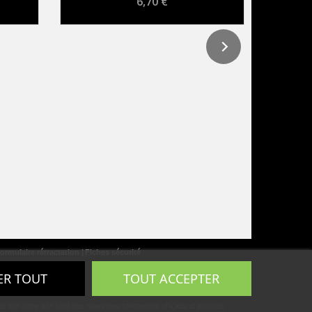
6,70 €
ormulaire rétractation
Fiches sécurité
ER TOUT
TOUT ACCEPTER
ur notre site sont des nuanciers strictement officiels et produits