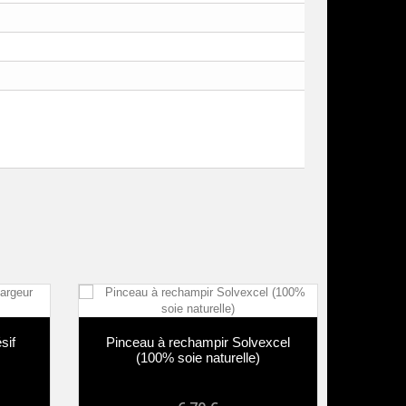
Pinceau à rechampir Solvexcel
Pinceau 
(100% soie naturelle)
soie e