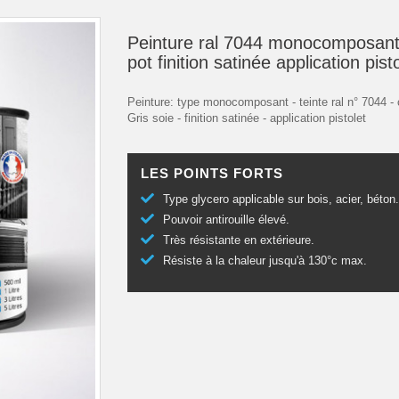
Peinture ral 7044 monocomposant
pot finition satinée application pist
Peinture: type monocomposant - teinte ral n° 7044 - 
Gris soie - finition satinée - application pistolet
LES POINTS FORTS
Type glycero applicable sur bois, acier, béton
Pouvoir antirouille élevé.
Très résistante en extérieure.
Résiste à la chaleur jusqu'à 130°c max.