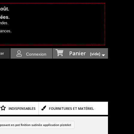
août.
iées.
ndes.
cances.
Panier
ter
Connexion
(vide)
INDISPENSABLES
FOURNITURES ET MATÉRIEL
sant en pot finition satinée application pistolet