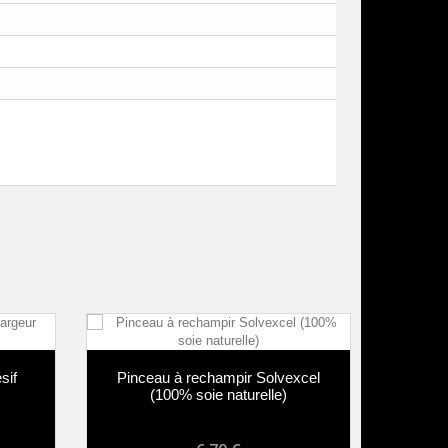
sif
Pinceau à rechampir Solvexcel
Pincea
(100% soie naturelle)
soi