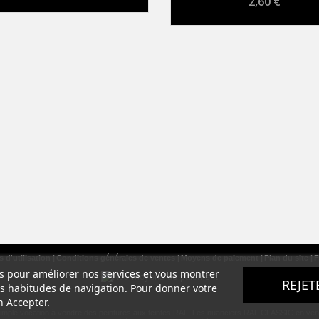
2,60 €
 d'utilisation
Conditions générales de ventes
Moyens de paiement
Plan du site
F
ers pour améliorer nos services et vous montrer
REJET
os habitudes de navigation. Pour donner votre
n Accepter.
simple vocation à vendre des peintures aux teintes RAL. Les nuanciers RAL CLASSIC en vente s