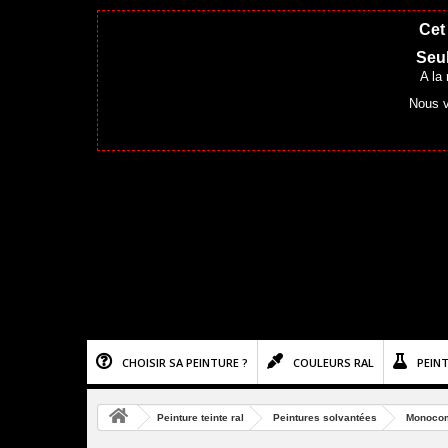
Cet 
Seul
A la
Nous v
CHOISIR SA PEINTURE ?
COULEURS RAL
PEIN
Peinture teinte ral
Peintures solvantées
Monoco