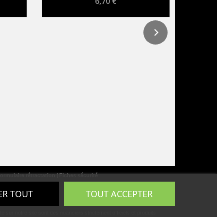
6,70 €
ormulaire rétractation
Fiches sécurité
ER TOUT
TOUT ACCEPTER
ur notre site sont des nuanciers strictement officiels et produits