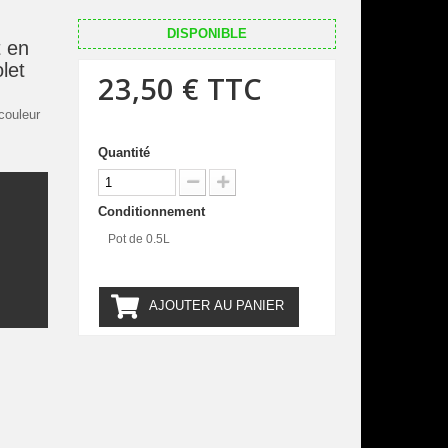
DISPONIBLE
 en
olet
23,50 €
TTC
couleur
Quantité
Conditionnement
.
Pot de 0.5L
AJOUTER AU PANIER