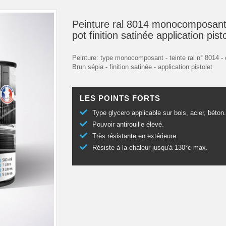
Peinture ral 8014 monocomposant
pot finition satinée application pist
Peinture: type monocomposant - teinte ral n° 8014 - 
Brun sépia - finition satinée - application pistolet
LES POINTS FORTS
Type glycero applicable sur bois, acier, béton
Pouvoir antirouille élevé.
Très résistante en extérieure.
Résiste à la chaleur jusqu'à 130°c max.