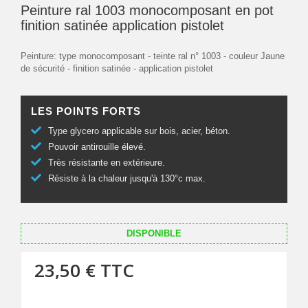
Peinture ral 1003 monocomposant en pot
finition satinée application pistolet
Peinture: type monocomposant - teinte ral n° 1003 - couleur Jaune
de sécurité - finition satinée - application pistolet
LES POINTS FORTS
Type glycero applicable sur bois, acier, béton.
Pouvoir antirouille élevé.
Très résistante en extérieure.
Résiste à la chaleur jusqu'à 130°c max.
DISPONIBLE
23,50 €
TTC