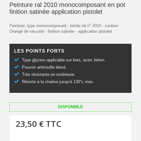
Peinture ral 2010 monocomposant en pot
finition satinée application pistolet
Peinture: type monocomposant - teinte ral n° 2010 - couleur
Orangé de sécurité - finition satinée - application pistolet
LES POINTS FORTS
Type glycero applicable sur bois, acier, béton.
Pouvoir antirouille élevé.
Très résistante en extérieure.
Résiste à la chaleur jusqu'à 130°c max.
DISPONIBLE
23,50 €
TTC