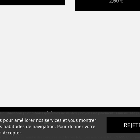
2,60 €
 d'utilisation
Conditions générales de ventes
Moyens de paiement
Plan du site
F
ers pour améliorer nos services et vous montrer
REJET
os habitudes de navigation. Pour donner votre
n Accepter.
simple vocation à vendre des peintures aux teintes RAL. Les nuanciers RAL CLASSIC en vente s