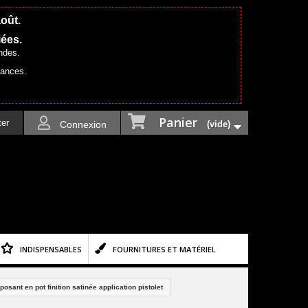
août.
iées.
ndes.
cances.
Panier
ter
Connexion
(vide)
INDISPENSABLES
FOURNITURES ET MATÉRIEL
sant en pot finition satinée application pistolet