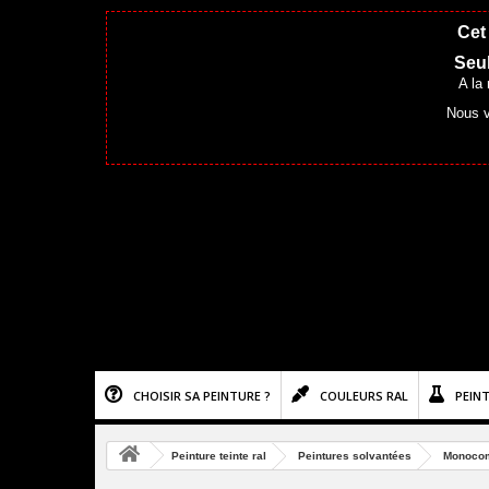
Cet 
Seul
A la
Nous v
CHOISIR SA PEINTURE ?
COULEURS RAL
PEIN
Peinture teinte ral
Peintures solvantées
Monoco