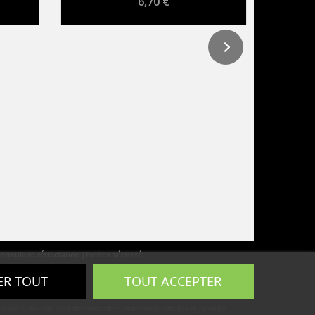
6,70 €
ormulaire rétractation
Fiches sécurité
ER TOUT
TOUT ACCEPTER
ur notre site sont des nuanciers strictement officiels et produits