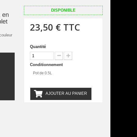
DISPONIBLE
 en
olet
23,50 €
TTC
couleur
Quantité
Conditionnement
.
Pot de 0.5L
AJOUTER AU PANIER