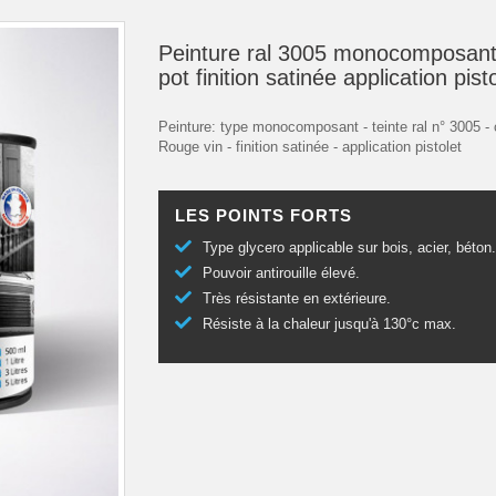
Peinture ral 3005 monocomposant
pot finition satinée application pist
Peinture: type monocomposant - teinte ral n° 3005 - 
Rouge vin - finition satinée - application pistolet
LES POINTS FORTS
Type glycero applicable sur bois, acier, béton
Pouvoir antirouille élevé.
Très résistante en extérieure.
Résiste à la chaleur jusqu'à 130°c max.