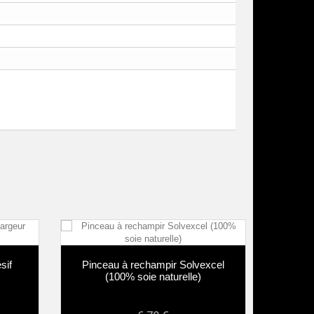
f
Pinceau à rechampir Solvexcel
Pinceau
(100% soie naturelle)
soie 